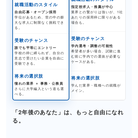
就職活動のスタイル
指定校求人・推薦が中心
業界との繋がりは強いが、1社
自由応募・オープン採用
あたりの採用枠に限りがある
学位があるため、世の中の膨
場合も。
大な求人に制限なく挑戦でき
る。
受験のチャンス
受験のチャンス
学内選考・調整の可能性
誰でも平等にエントリー
希望者が多い場合、試験に進
学校の枠に縛られず、自分の
む前に学内での選抜が必要な
意志で受けたい企業を自由に
ケースがある。
受験できる。
将来の選択肢
将来の選択肢
憧れの業界 ＋ 事務・公務員
学んだ業界・職種への就職が
さらに大学編入という道も選
メイン。
べる。
「2年後のあなた」は、もっと自由になれ
る。