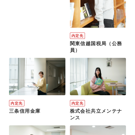
内定先
関東信越国税局（公務
員）
内定先
内定先
三条信用金庫
株式会社共立メンテナ
ンス