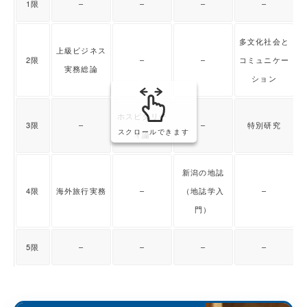
1限
–
–
–
–
多文化社会と
上級ビジネス
2限
–
–
コミュニケー
実務総論
ション
ホスピタリテ
3限
–
–
特別研究
スクロールできます
ィ論
新潟の地誌
4限
海外旅行実務
–
（地誌学入
–
門）
5限
–
–
–
–