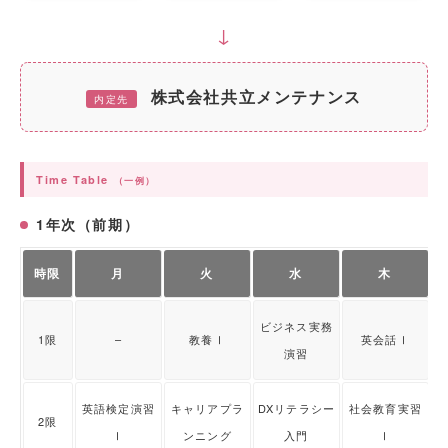
↓
株式会社共立メンテナンス
内定先
Time Table
（一例）
1年次（前期）
時限
月
火
水
木
ビジネス実務
1限
–
教養Ⅰ
英会話Ⅰ
演習
英語検定演習
キャリアプラ
DXリテラシー
社会教育実習
2限
Ⅰ
ンニング
入門
Ⅰ