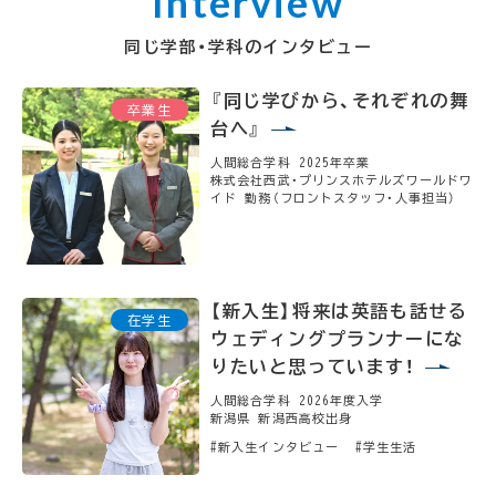
同じ学部・学科のインタビュー
『同じ学びから、それぞれの舞
台へ』
人間総合学科 2025年卒業
株式会社西武・プリンスホテルズワールドワ
イド 勤務（フロントスタッフ・人事担当）
【新入生】将来は英語も話せる
ウェディングプランナーにな
りたいと思っています！
人間総合学科 2026年度入学
新潟県 新潟西高校出身
#新入生インタビュー
#学生生活