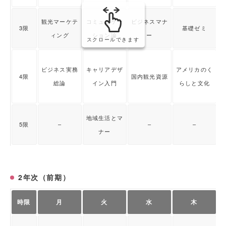
観光マーケテ
コミュニケー
ビジネスマナ
3限
基礎ゼミ
ィング
ション論
ー
スクロールできます
ビジネス実務
キャリアデザ
アメリカのく
4限
国内観光資源
総論
イン入門
らしと文化
地域生活とマ
5限
–
–
–
ナー
2年次（前期）
時限
月
火
水
木