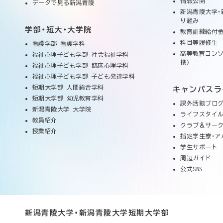
情報公開
データで見る新潟青陵
新潟青陵大学・
り組み
学部・短大・大学院
教育訓練給付金
科目等履修生
看護学部 看護学科
高等教育コンソ
福祉心理子ども学部 社会福祉学科
携）
福祉心理子ども学部 臨床心理学科
福祉心理子ども学部 子ども発達学科
短期大学部 人間総合学科
キャンパスラ
短期大学部 幼児教育学科
課外活動ブロ
新潟青陵大学 大学院
ライフスタイ
教員紹介
クラブ＆サー
授業紹介
指定学生寮・ア
学生サポート
周辺ガイド
公式SNS
新潟青陵大学・新潟青陵大学短期大学部