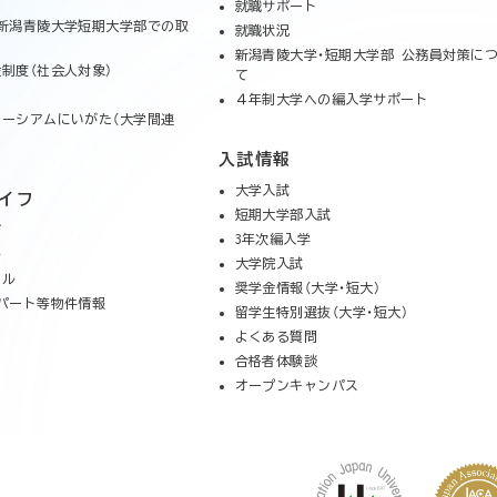
就職サポート
新潟青陵大学短期大学部での取
就職状況
新潟青陵大学・短期大学部 公務員対策に
制度（社会人対象）
て
４年制大学への編入学サポート
ーシアムにいがた（大学間連
入試情報
大学入試
イフ
短期大学部入試
グ
3年次編入学
ル
大学院入試
クル
奨学金情報（大学・短大）
パート等物件情報
留学生特別選抜（大学・短大）
よくある質問
合格者体験談
オープンキャンパス