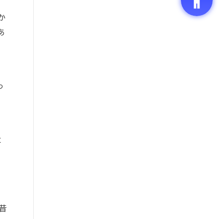
か
あ
っ
と
昔