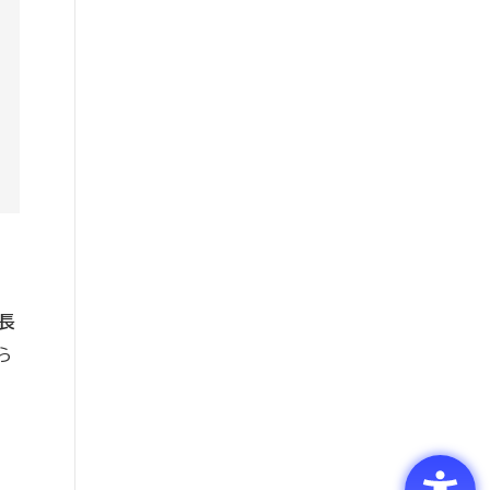
「長
ら
し