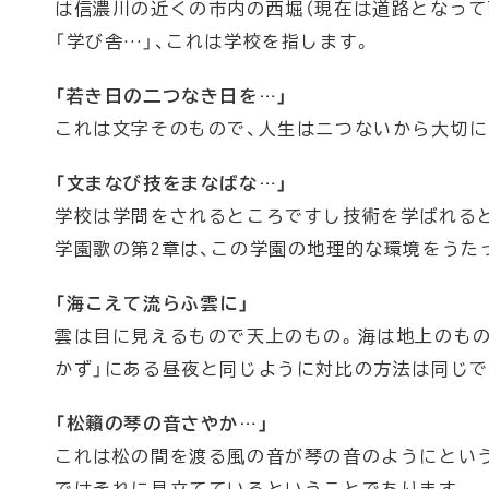
は信濃川の近くの市内の西堀（現在は道路となって
「学び舎…」、これは学校を指します。
「若き日の二つなき日を…」
これは文字そのもので、人生はニつないから大切
「文まなび技をまなばな…」
学校は学問をされるところですし技術を学ばれる
学園歌の第2章は、この学園の地理的な環境をうた
「海こえて流らふ雲に」
雲は目に見えるもので天上のもの。海は地上のもの
かず」にある昼夜と同じように対比の方法は同じで
「松籟の琴の音さやか…」
これは松の間を渡る風の音が琴の音のようにとい