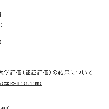
書
B）
書
大学評価（認証評価）の結果について
認証評価）（1.12MB）
.4KB）