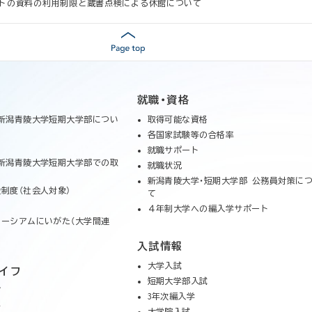
トの資料の利用制限と蔵書点検による休館について
就職・資格
新潟青陵大学短期大学部につい
取得可能な資格
各国家試験等の合格率
就職サポート
新潟青陵大学短期大学部での取
就職状況
新潟青陵大学・短期大学部 公務員対策に
制度（社会人対象）
て
４年制大学への編入学サポート
ーシアムにいがた（大学間連
入試情報
大学入試
イフ
短期大学部入試
グ
3年次編入学
ル
大学院入試