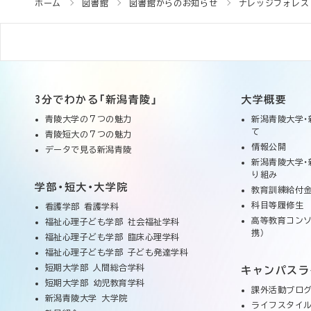
ホーム
図書館
図書館からのお知らせ
ナレッジフォレス
3分でわかる「新潟青陵」
大学概要
青陵大学の７つの魅力
新潟青陵大学・
て
青陵短大の７つの魅力
情報公開
データで見る新潟青陵
新潟青陵大学・
り組み
学部・短大・大学院
教育訓練給付金
科目等履修生
看護学部 看護学科
高等教育コンソ
福祉心理子ども学部 社会福祉学科
携）
福祉心理子ども学部 臨床心理学科
福祉心理子ども学部 子ども発達学科
短期大学部 人間総合学科
キャンパスラ
短期大学部 幼児教育学科
課外活動ブロ
新潟青陵大学 大学院
ライフスタイ