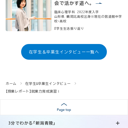
会で活かす道へ。
臨床心理学科 2022年度入学
山形県 鶴岡北高校出身※現在の致道館中学
校・高校
#学生生活振り返り
在学生＆卒業生インタビュー一覧へ
ホーム
在学生&卒業生インタビュー
【授業レポート】就業力育成演習Ⅰ
3分でわかる「新潟青陵」