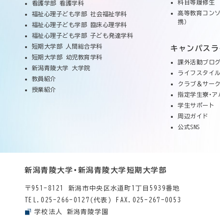
科目等履修生
看護学部 看護学科
高等教育コンソ
福祉心理子ども学部 社会福祉学科
携）
福祉心理子ども学部 臨床心理学科
福祉心理子ども学部 子ども発達学科
短期大学部 人間総合学科
キャンパスラ
短期大学部 幼児教育学科
課外活動ブロ
新潟青陵大学 大学院
ライフスタイ
教員紹介
クラブ＆サー
授業紹介
指定学生寮・ア
学生サポート
周辺ガイド
公式SNS
新潟青陵大学・新潟青陵大学短期大学部
〒951-8121 新潟市中央区水道町1丁目5939番地
TEL.
025-266-0127(代表)
FAX.025-267-0053
学校法人 新潟青陵学園