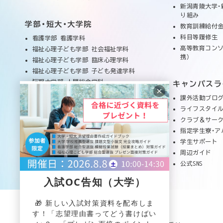
新潟青陵大学・
り組み
学部・短大・大学院
教育訓練給付金
科目等履修生
看護学部 看護学科
高等教育コンソ
福祉心理子ども学部 社会福祉学科
携）
福祉心理子ども学部 臨床心理学科
福祉心理子ども学部 子ども発達学科
短期大学部 人間総合学科
キャンパスラ
短期大学部 幼児教育学科
課外活動ブロ
新潟青陵大学 大学院
ライフスタイ
教員紹介
クラブ＆サー
授業紹介
指定学生寮・ア
学生サポート
周辺ガイド
公式SNS
入試OC告知（大学）
🎁 新しい入試対策資料を配布しま
新潟青陵大学・新潟青陵大学短期大学部
す！「志望理由書ってどう書けばい