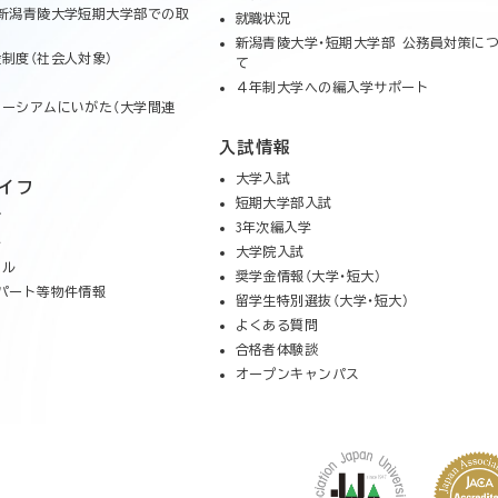
新潟青陵大学短期大学部での取
就職状況
新潟青陵大学・短期大学部 公務員対策に
制度（社会人対象）
て
４年制大学への編入学サポート
ーシアムにいがた（大学間連
入試情報
大学入試
イフ
短期大学部入試
グ
3年次編入学
ル
大学院入試
クル
奨学金情報（大学・短大）
パート等物件情報
留学生特別選抜（大学・短大）
よくある質問
合格者体験談
オープンキャンパス