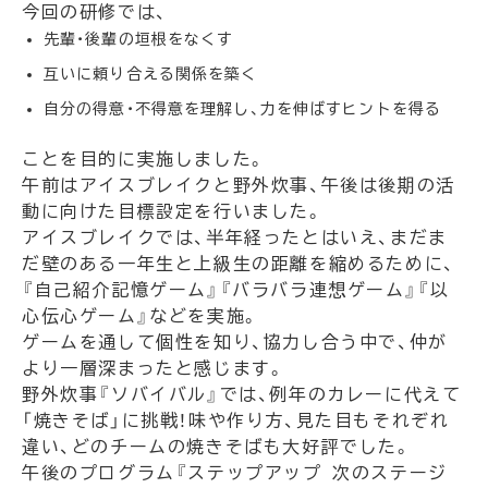
今回の研修では、
先輩・後輩の垣根をなくす
互いに頼り合える関係を築く
自分の得意・不得意を理解し、力を伸ばすヒントを得る
ことを目的に実施しました。
午前はアイスブレイクと野外炊事、午後は後期の活
動に向けた目標設定を行いました。
アイスブレイクでは、半年経ったとはいえ、まだま
だ壁のある一年生と上級生の距離を縮めるために、
『自己紹介記憶ゲーム』『バラバラ連想ゲーム』『以
心伝心ゲーム』などを実施。
ゲームを通して個性を知り、協力し合う中で、仲が
より一層深まったと感じます。
野外炊事『ソバイバル』では、例年のカレーに代えて
「焼きそば」に挑戦！味や作り方、見た目もそれぞれ
違い、どのチームの焼きそばも大好評でした
。
午後のプログラム『ステップアップ 次のステージ